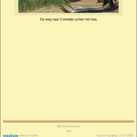
De weg naar Corinaldo achter het huis
985780
bezoekers
login
website maken
laatste wijziging: 20-07-2026