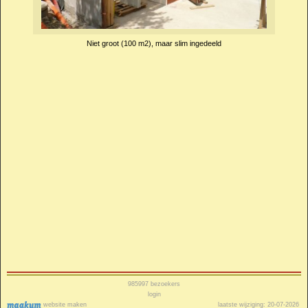
Niet groot (100 m2), maar slim ingedeeld
985997
bezoekers
login
website maken
laatste wijziging: 20-07-2026