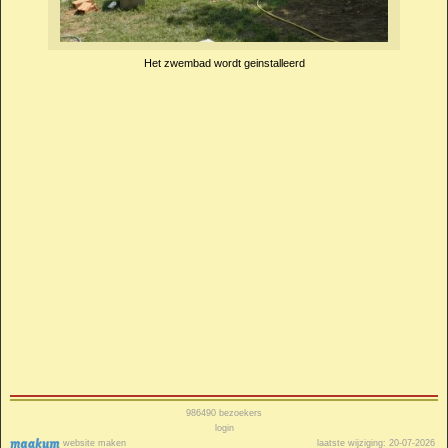
Het zwembad wordt geinstalleerd
986490
bezoekers
login
website maken
laatste wijziging: 20-07-2026